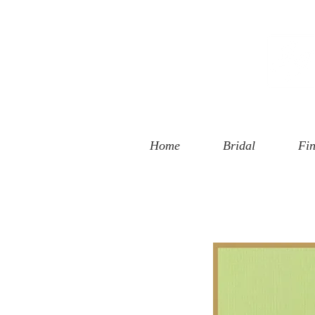
 Street
, CA 90401
94-6585
Home
Bridal
Fin