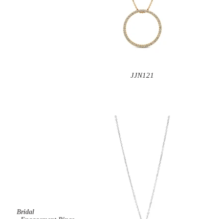
JJN121
Bridal